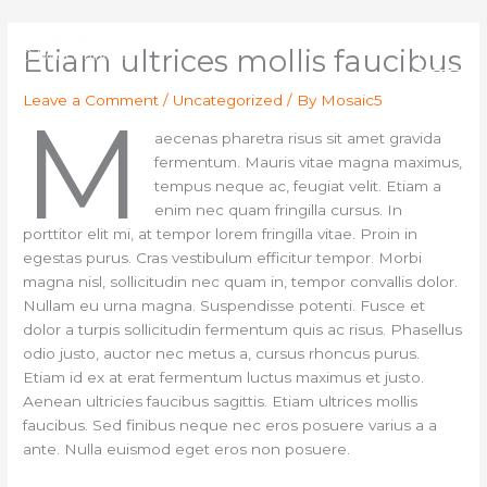
Skip
Main
to
Etiam ultrices mollis faucibus
content
Men
Leave a Comment
/
Uncategorized
/ By
Mosaic5
M
aecenas pharetra risus sit amet gravida
fermentum. Mauris vitae magna maximus,
tempus neque ac, feugiat velit. Etiam a
enim nec quam fringilla cursus. In
porttitor elit mi, at tempor lorem fringilla vitae. Proin in
egestas purus. Cras vestibulum efficitur tempor. Morbi
magna nisl, sollicitudin nec quam in, tempor convallis dolor.
Nullam eu urna magna. Suspendisse potenti. Fusce et
dolor a turpis sollicitudin fermentum quis ac risus. Phasellus
odio justo, auctor nec metus a, cursus rhoncus purus.
Etiam id ex at erat fermentum luctus maximus et justo.
Aenean ultricies faucibus sagittis. Etiam ultrices mollis
faucibus. Sed finibus neque nec eros posuere varius a a
ante. Nulla euismod eget eros non posuere.