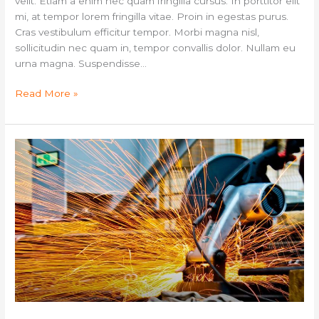
velit. Etiam a enim nec quam fringilla cursus. In porttitor elit
mi, at tempor lorem fringilla vitae. Proin in egestas purus.
Cras vestibulum efficitur tempor. Morbi magna nisl,
sollicitudin nec quam in, tempor convallis dolor. Nullam eu
urna magna. Suspendisse…
Read More »
Vivamus
quis
placerat
ligula