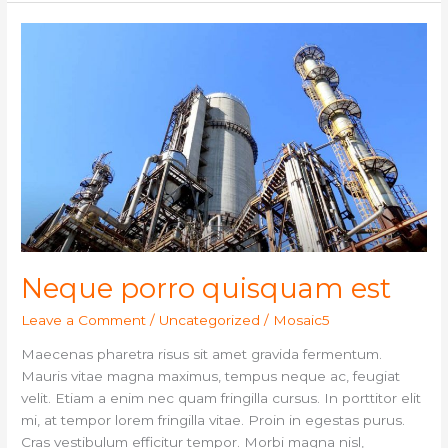
Neque
porro
quisquam
est
Neque porro quisquam est
Leave a Comment
/
Uncategorized
/
Mosaic5
Maecenas pharetra risus sit amet gravida fermentum.
Mauris vitae magna maximus, tempus neque ac, feugiat
velit. Etiam a enim nec quam fringilla cursus. In porttitor elit
mi, at tempor lorem fringilla vitae. Proin in egestas purus.
Cras vestibulum efficitur tempor. Morbi magna nisl,