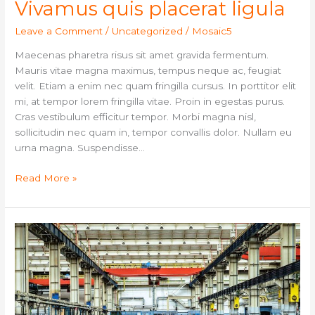
Vivamus quis placerat ligula
Leave a Comment
/
Uncategorized
/
Mosaic5
Maecenas pharetra risus sit amet gravida fermentum.
Mauris vitae magna maximus, tempus neque ac, feugiat
velit. Etiam a enim nec quam fringilla cursus. In porttitor elit
mi, at tempor lorem fringilla vitae. Proin in egestas purus.
Cras vestibulum efficitur tempor. Morbi magna nisl,
sollicitudin nec quam in, tempor convallis dolor. Nullam eu
urna magna. Suspendisse…
Read More »
Praesent
fringilla
eleifend
dui
sit
amet