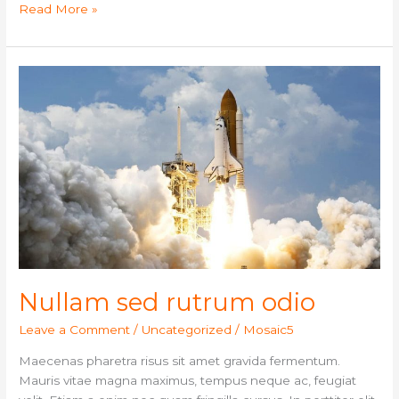
Read More »
Nullam
sed
rutrum
odio
Nullam sed rutrum odio
Leave a Comment
/
Uncategorized
/
Mosaic5
Maecenas pharetra risus sit amet gravida fermentum.
Mauris vitae magna maximus, tempus neque ac, feugiat